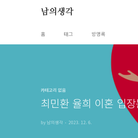
본문 바로가기
남의생각
홈
태그
방명록
카테고리 없음
최민환 율희 이혼 입장
by 남의생각
2023. 12. 6.