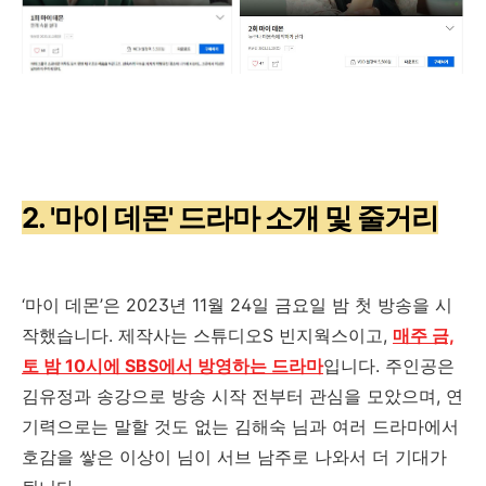
2. '마이 데몬' 드라마 소개 및 줄거리
‘
마이 데몬
’
은
2023
년
11
월
24
일 금요일 밤 첫 방송을 시
작했습니다
.
제작사는 스튜디오
S
빈지웍스이고
,
매주 금,
토 밤 10시에 SBS에서 방영하는 드라마
입니다
.
주인공은
김유정과 송강으로 방송 시작 전부터 관심을 모았으며
,
연
기력으로는 말할 것도 없는 김해숙 님과 여러 드라마에서
호감을 쌓은 이상이 님이 서브 남주로 나와서 더 기대가