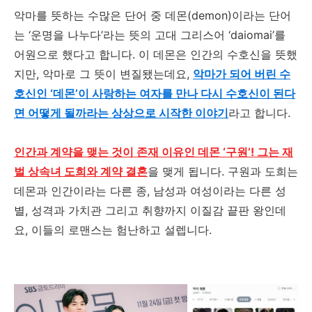
악마를 뜻하는 수많은 단어 중 데몬
(demon)
이라는 단어
는
‘
운명을 나누다
’
라는 뜻의 고대 그리스어
‘daiomai’
를
어원으로 했다고 합니다
.
이 데몬은 인간의 수호신을 뜻했
지만
,
악마로 그 뜻이 변질됐는데요
,
악마가 되어 버린 수
호신인 ‘데몬’이 사랑하는 여자를 만나 다시 수호신이 된다
면 어떻게 될까라는 상상으로 시작한 이야기
라고 합니다
.
인간과 계약을 맺는 것이 존재 이유인 데몬 ‘구원’! 그는 재
벌 상속녀 도희와 계약 결혼
을 맺게 됩니다
.
구원과 도희는
데몬과 인간이라는 다른 종
,
남성과 여성이라는 다른 성
별
,
성격과 가치관 그리고 취향까지 이질감 끝판 왕인데
요
,
이들의 로맨스는 험난하고 설렙니다
.