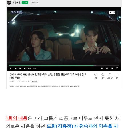
1회의 내용
은 미래 그룹의 소공녀로 아무도 믿지 못한 채
외로운 싸움을 하던
도희(김유정)가 천숙과의 약속을 지