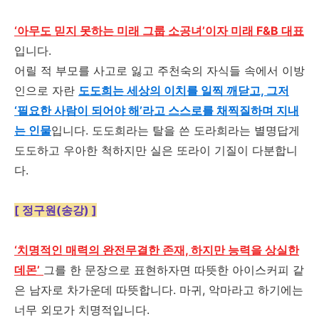
‘아무도 믿지 못하는 미래 그룹 소공녀’이자 미래 F&B 대표
입니다
.
어릴 적 부모를 사고로 잃고 주천숙의 자식들 속에서 이방
인으로 자란
도도희는 세상의 이치를 일찍 깨닫고, 그저
‘필요한 사람이 되어야 해’라고 스스로를 채찍질하며 지내
는 인물
입니다
.
도도희라는 탈을 쓴 도라희라는 별명답게
도도하고 우아한 척하지만 실은 또라이 기질이 다분합니
다
.
[ 정구원(송강) ]
‘치명적인 매력의 완전무결한 존재, 하지만 능력을 상실한
데몬
’
그를 한 문장으로 표현하자면 따뜻한 아이스커피 같
은 남자로 차가운데 따뜻합니다
.
마귀
,
악마라고 하기에는
너무 외모가 치명적입니다
.