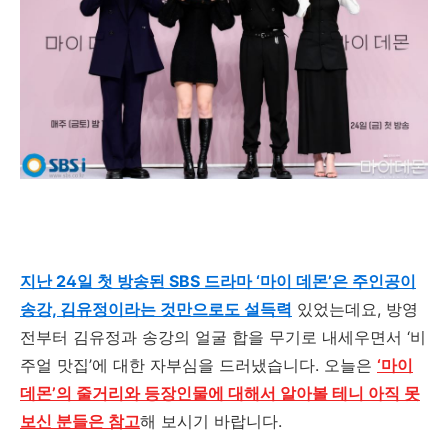
지난 24일 첫 방송된 SBS 드라마 ‘마이 데몬’은 주인공이
송강, 김유정이라는 것만으로도 설득력
있었는데요
,
방영
전부터 김유정과 송강의 얼굴 합을 무기로 내세우면서
‘
비
주얼 맛집
’
에 대한 자부심을 드러냈습니다
.
오늘은
‘마이
데몬’의 줄거리와 등장인물에 대해서 알아볼 테니 아직 못
보신 분들은 참고
해 보시기 바랍니다
.