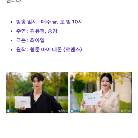
됩니다
.
방송 일시
:
매주 금
,
토 밤
10시
주연
:
김유정
,
송강
극본
:
최아일
원작
:
웹툰 마이 데몬
(로맨스)