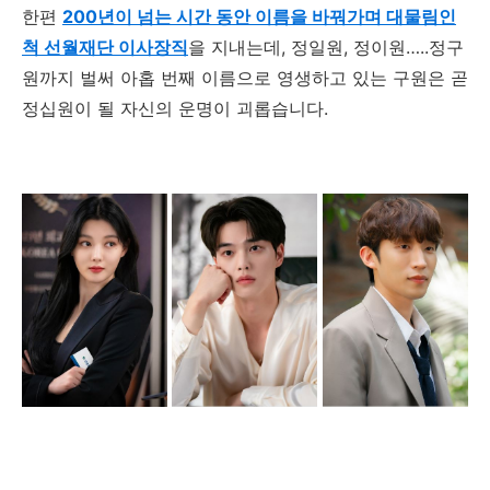
한편
200년이 넘는 시간 동안 이름을 바꿔가며 대물림인
척 선월재단 이사장직
을 지내는데
,
정일원
,
정이원
…..
정구
원까지 벌써 아홉 번째 이름으로 영생하고 있는 구원은 곧
정십원이 될 자신의 운명이 괴롭습니다
.