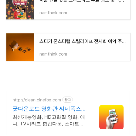
서울 연말 핫플 크리스마스 무료 명소 빛 축제 총정리 가볼 만한 곳
namthink.com
스티키 몬스터랩 스틸라이프 전시회 예약 주차 정보 그라운드 시소 성수동 즐길거리 놀거리
namthink.com
http://clean.cinefox.com
광고
굿다운로드 영화관 씨네폭스
최대3만원+10%추가적립
최신개봉영화, HD고화질 영화, 애
니, TV시리즈 합법다운, 스마트폰
실시간감상.