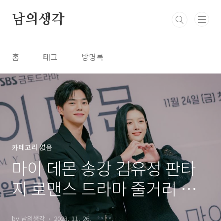
본문 바로가기
남의생각
홈
태그
방명록
카테고리 없음
마이 데몬 송강 김유정 판타
지 로맨스 드라마 줄거리 등
장인물
by 남의생각
2023. 11. 26.