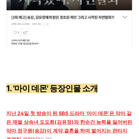
1. '마이 데몬' 등장인물 소개
지난 24일 첫 방송이 된 SBS 드라마 ‘마이 데몬’은 악마 같
은 재벌 상속녀 도도희(김유정)와 한순간 능력을 잃어버린
악마 정구원(송강)이 계약 결혼을 하며 벌어지는 판타지