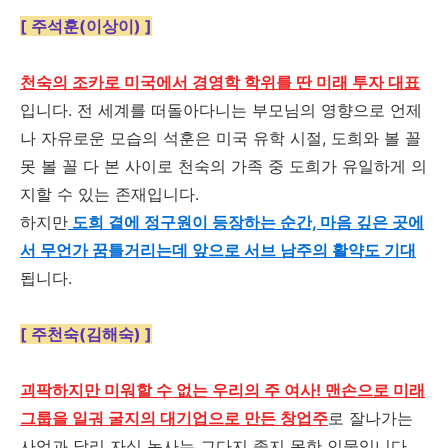
[ 주석훈(이상이) ]
천숙의 조카로 미국에서 경영학 학위를 딴 미래 투자 대표
입니다
.
전 세계를 떠돌아다니는 부모님의 영향으로 언제
나 자유로운 모습의 석훈은 미국 유학 시절
,
도희와 볼 꼴
못 볼 꼴 다 본 사이로 천숙의 가족 중 도희가 유일하게 의
지할 수 있는 존재입니다
.
하지만
도희 곁에 정구원이 등장하는 순간, 마음 깊은 곳에
서 무언가 꿈틀거리는데 앞으로 서브 남주의 활약도 기대
됩니다
.
[ 주천숙(김해숙) ]
괴팍하지만 미워할 수 없는 우리의 주 여사! 맨손으로 미래
그룹을 일궈 굴지의 대기업으로 만든 창업주
로 잘나가는
사업과 달리 자식 농사는 그다지 좋지 못한 인물입니다
.