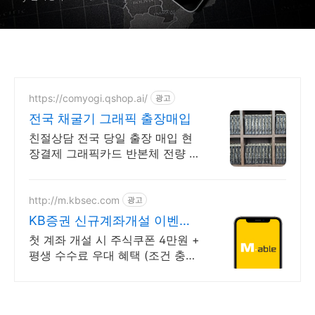
https://comyogi.qshop.ai/
광고
전국 채굴기 그래픽 출장매입
친절상담 전국 당일 출장 매입 현
장결제 그래픽카드 반본체 전량 매
입
http://m.kbsec.com
광고
KB증권 신규계좌개설 이벤트
국내주식쿠폰 최대 5만원
첫 계좌 개설 시 주식쿠폰 4만원 +
평생 수수료 우대 혜택 (조건 충족
시) KB증권에서 첫 투자 지원받고
평생 수수료 혜택 받으세요!