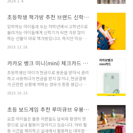
2024. 1. 4.
하지만 초등 고학년이 될수록 방학 동안 학습 공
백을 메우거나 부족한 부분을 보충해서 새 학기
에는 아이가 더 자신감 있기를 바라는 마음입니
초등학생 책가방 추천 브랜드 신학기 가방 초등 입학 선물 고학년
다. 방학 동안 여러 가지 목표를 다 잡을 수 없으
입학하는 아이들과 또는 저학년에서 고학년으로
니 이번 방학에는 꼭 이것 한 가지라도 해야지라
올라가는 아이들에게 신학기가 되면 가장 많이
고 생각하신다면 부족한 문해력 기르기에 초점을
하는 선물이 바로 책가방입니다. 하지만 막상 사
맞춰 보는 것은 어떨까요? 아이가 점점 성장해 갈
려고 보면 너무 많은 제품으로 어디 제품을 어떻
수록 진작에 했어야 하는데라며 후회하는 것이
2023. 12. 18.
게 골라야 하나 고민하고 계시지요? 특히나 선물
바로 문해력 기르기라고 합니다. 오늘은 방학 동
하시는 경우는 더 고민되실 겁니다. 그래서 오늘
안 문해력 향상을 위해서 아이와 함께 할 수 있는
은 실용적이고 합리적인 초등학생들 책가방 브랜
카카오 뱅크 미니(mini) 체크카드 발급 방법 대상 조건, 초등학생 첫 카드
방법들을 소개해 봅니다. 1. 글의 주제 찾기 및 요
드 추천해 드리겠습니다. 잘 살펴보시고 아이들
약하기 ..
초등학생인 아이가 현금으로 용돈을 받아서 관리
과 부모님들도 만족할 만한 책가방 선택하실 때
하고 사용하다가 현금을 받지 않거나, 현금결제
도움 받으시기 바랍니다. 1. 책가방 고르실 때 유
가 곤란한 상황에 처하는 경우가 종종 생깁니다.
의하셔야 할 점 정리 첫 번째, 책가방을 고르실 때
처음 한두 번은 부모님의 카드를 빌려서 사용할
가장 먼저 고려해야 하는 부분은 아이들이 책이
2023. 10. 23.
수 있지만, 고학년이 되면서 아이 이름으로 된 카
나 물건을 쉽게 꺼내고 넣을 수 있어야 합니다. 특
드를 만들어줘야 할 필요를 느끼는데요, 오늘은
히 저학년일수록 가방을 여닫는 것이 힘이 들기
초등학생이 만들면 좋을 카카오뱅크 미니(mini)
초등 보드게임 추천 루미큐브 우봉고 쿼리도 SET
때문에 책을 넣는 입구가 편리하게 되어 있는 것
카드 발급받는 방법과 순서 그리고 발급대상 조
을 고려해야..
요즘 아이들은 물론 어른들도 날씨와 환경의 영
건까지 총정리해서 알아볼테니 지금 바로 신청해
향으로 실내 활동이 많아지고 있습니다. 야외 활
보세요. 1. 카카오뱅크 미니 가입 방법 아마
동 시간을 제외하고 실내에서 활동하는 대부분의
도 가입해서 발급받는 방법이 가장 중요하고 궁