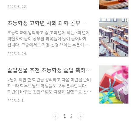
시간을 아이도, 어른도 미디어 시청과 온라인 게
금한 부분입니다. 저는 제가 아이와 함께 발급받
2023. 8. 22.
임으로 보내는 경우가 많은데요, 집안에서는 물
았던 순서대로 안내드려 보겠습니다. 지금 바로
론이고 심지어 여행지에서나 카페, 식당에서도
순서대로 진행해서 신청해 보시기 바랍니
핸드폰이나 패드를 손에서 놓지 못하는 모습들을
초등학생 고학년 사회 과학 공부 방법
다. 1) 자녀의 휴대폰으로 카카오뱅크 앱을 설
볼 때면 안타까운 생각마저 듭니다. 아이들을 단
치하기..
초등학교에 입학하고 중,고학년이 되는 3학년이
순히 강제적인 완력으로 온라인 세상에서 빠져나
되면 아이들이 공부할 과목들이 많이 늘어나게
오게 하는 것은 어렵고, 그렇다고 그냥 방치하지
됩니다. 그중에서도 가장 신경 쓰이는 부분이 과
못해 잔소리를 하다가는 아이와 오히려 사이가
학, 사회입니다. 국어, 영어, 수학의 경우 유치원
더 멀어질 수도 있습니다. 가족이 함께 보내는 시
2023. 6. 24.
시절부터 저학년까지 연속적으로 공부를 꾸준히
간에 각자 핸드폰에 빠져 있는 것이 아니라 함께
하고 있는 아이들이 많다 보니 교과목으로 지정
할 수 있는 놀이가 있으면 아이도 부모님도 모두
되어도 당연하게 받아들이게 됩니다. 그리고 다
졸업선물 추천 초등학생 졸업 축하 선물
행복한 시간이 될 것입니다. 그래서 오늘은 온 가
른 기타 예체능 과목들은 아이들도 부모님들도
족이 함께 할 ..
2월이 되면 한 학년을 정리하고 다음 학년을 준비
부담스럽지 않게 받아들이고 오히려 아이들은 즐
하느라 학부모님도 학생들도 모두 분주합니다.
거워하는 경우가 더 많습니다. 반면 사회, 과학의
학년이 바뀌는 것만으로도 걱정과 설렘으로 신경
경우 별도로 공부를 시키지는 못했지만 그렇다고
쓸 부분이 많은데 상급학교로 진학을 앞둔 학생
예체능처럼 즐기기만 할 수는 없는 부분이 있기
2023. 2. 1.
들은 말할 것도 없을 것입니다. 첫 사회생활이었
때문에 어떻게 아이들과 공부해야 할지 당황하게
던 지난 6년 동안의 초등학교생활을 마무리하고
됩니다. 그래서 오늘은 가정에서 할 수 있는 과학,
한층 성숙해진 몸과 마음으로 중학교로 진학을
1
2
사회 과목 공부 방법을 알아보겠습니다. 1. 교과
준비하는 6학년들에게 초등학교 졸업식은 의미
서 읽기 ..
있는 행사가 아닐 수 없습니다. 그런 의미 있는 날
기쁨이 두 배가 될 수 있는 졸업선물을 추천해 보