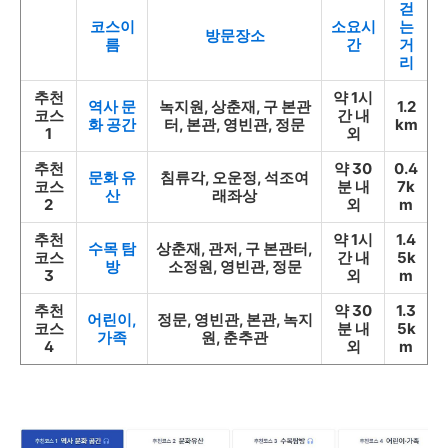
걷
코스이
소요시
는
방문장소
름
간
거
리
추천
약 1시
역사 문
녹지원, 상춘재, 구 본관
1.2
코스
간 내
화 공간
터, 본관, 영빈관, 정문
km
1
외
추천
약 30
0.4
문화 유
침류각, 오운정, 석조여
코스
분 내
7k
산
래좌상
2
외
m
추천
약 1시
1.4
수목 탐
상춘재, 관저, 구 본관터,
코스
간 내
5k
방
소정원, 영빈관, 정문
3
외
m
추천
약 30
1.3
어린이,
정문, 영빈관, 본관, 녹지
코스
분 내
5k
가족
원, 춘추관
4
외
m