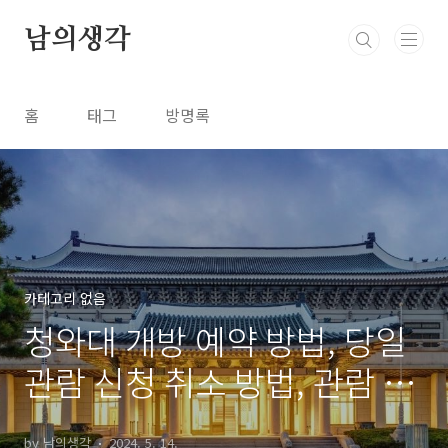
본문 바로가기
남의생각
홈
태그
방명록
카테고리 없음
청와대 개방 예약 방법, 당일
관람 신청 취소 방법, 관람 코
스 및 주의사항 총정리
by 남의생각
2024. 5. 14.