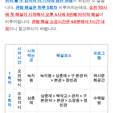
면서 볼 수 있어서 더 기억에 남는 관람
이 되었던 것 같습
니다.
관람 해설은 하루 5회차
이루어지는데요,
오전 10시
에 첫 해설이 시작해서 오후 4시에 5번째 마지막 해설
이
이루어집니다.
관람 해설 소요시간은 40분에서 1시간 내
외
이니 참고하시기 바랍니다.
시
시작
작
프로그
하는
해설코스
시
램
곳
간
오
1
전
녹지
녹지원 > 상춘재 > 구 본관 터
역사문
회
10
원
> 본관 > 영빈관
화공간
차
시
오
2
상춘재 > 백악교 > 관저 > 구
전
상춘
수목탐
회
본관 터 > 본관 > 소정원 > 영
11
재
방
차
빈관
시