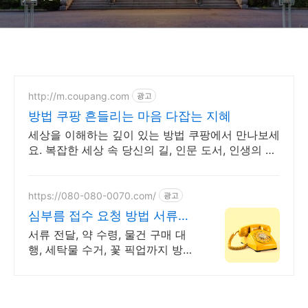
http://m.coupang.com
광고
방법 쿠팡 흔들리는 마음 다잡는 지혜
세상을 이해하는 깊이 있는 방법 쿠팡에서 만나보세
요. 복잡한 세상 속 당신의 길, 인문 도서, 인생의 나
침반이 됩니다.
https://080-080-0070.com/
광고
심부름 접수 요청 방법 서류문
서 샘플 당일 긴급배송
서류 전달, 약 수령, 물건 구매 대
행, 세탁물 수거, 꽃 픽업까지 방법
서류 문서 샘플 당일 긴급배달. 실
명 인증 기사가 도심 급속으로 지
금 출발! 하나