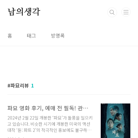
본문 바로가기
남의생각
홈
태그
방명록
파묘리뷰
1
파묘 영화 후기, 예매 전 필독! 관람 포인트, 예고편 등장인물
2024년 2월 22일 개봉한 ‘파묘’가 돌풍을 일으키
고 있습니다. 비슷한 시기에 개봉한 미국의 액션
대작 ‘듄: 파트 2’의 적극적인 홍보에도 불구하고
많은 사람들이 ‘파묘’를 보기 위해 극장을 찾고 있