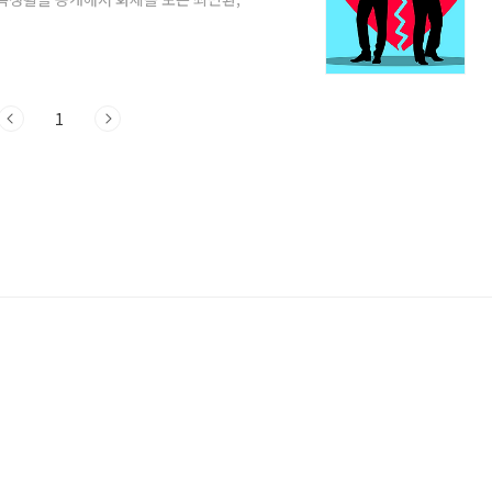
 1. 최민환, 율희 결혼 과정 최민환은
그룹으로 데뷔를 했습니다. FT아일랜드는 3
환은 이 그룹의 멤버로 드럼을 맡고 있습
13년 뮤지컬 궁, 2014년 뮤지컬 요셉 어메
1