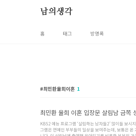
본문 바로가기
남의생각
홈
태그
방명록
최민환율희이혼
1
최민환 율희 이혼 입장문 살림남 금쪽
KBS2 예능 프로그램 ‘살림하는 남자들2’ 많이들 보시지
그램은 연예인 부부들의 일상을 보여주는데, 보통은 온
니다. 이 살림남에 출연해 육아일기를 비롯한 부부의 가