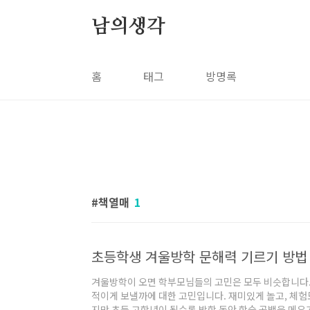
본문 바로가기
남의생각
홈
태그
방명록
책열매
1
초등학생 겨울방학 문해력 기르기 방법 
겨울방학이 오면 학부모님들의 고민은 모두 비슷합니다. 
적이게 보낼까에 대한 고민입니다. 재미있게 놀고, 체
지만 초등 고학년이 될수록 방학 동안 학습 공백을 메우