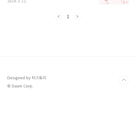
2024. 3. 12.
분들이 봄을 만끽하기 위해 벚꽃시즌을 기다리고
있는 만큼 오늘은 지역별 벚꽃 개화시기를 총정
리 해볼까 합니다. 꼭 가봐야 하는 벚꽃 명소도 살
1
펴보시고 지도를 따라 가족과, 연인과 벚꽃 보러
떠나보세요. 1. 2024년 지역별 벚꽃 개화시기 벚
꽃의 개화시기는 2월과 3월의 기온 변화에 많은
영향을 받습니다. 또한 일조량, 강수량 등도 벚꽃
이 만개하는 시기에 영향을 주는데요, 올해는 벚
꽃의 개화시기가 전국적으로 평년보다 1일에서
7일 정도 빠를 것으로 예상된다고 합니다. 매년
조금씩 시기가 빨라지는 것 같은 느낌입니다. ..
Designed by 티스토리
© Daum Corp.