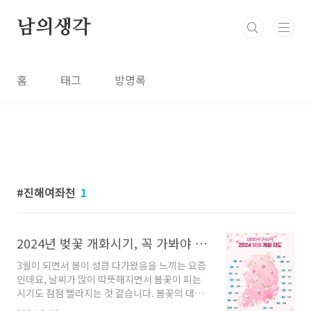
본문 바로가기
남의생각
홈
태그
방명록
진해여좌천
1
2024년 벚꽃 개화시기, 꼭 가봐야 할 벚꽃 명소, 지역별 축제 일정 정리
3월이 되면서 봄이 성큼 다가왔음을 느끼는 요즘
인데요, 날씨가 많이 따뜻해지면서 봄꽃이 피는
시기도 점점 빨라지는 것 같습니다. 봄꽃의 대표
격이라고 할 수 있는 것이 바로 벚꽃입니다. 많은