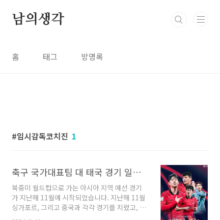
본문 바로가기
남의생각
홈
태그
방명록
임시감독코치진
1
축구 국가대표팀 대 태국 경기 일정 및 티켓 예매, 중계 정보, 북중미 월드컵 예선 일정
북중미 월드컵으로 가는 아시아 지역 예선 경기
가 지난해 11월에 시작되었습니다. 지난해 11월
싱가포르, 그리고 중국과 각각 경기를 치렀고, 이
제 3월 경기가 다가오고 있는데요, 3월에는 태국