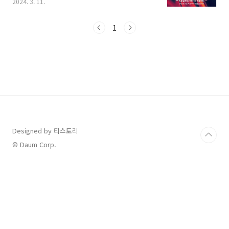
2024. 3. 11.
과의 연속 2번의 경기가 예정되어 있어서 많은 분
들의 관심이 쏠리고 있습니다. 2경기 중 먼저 열
리는 3월 21일 경기는 서울에서 열리는데요, 대
1
표팀에 힘든 일이 많았던 만큼 많은 축구팬들의
응원이 필요해 보입니다. 오늘은 태국과의 경기
일정과 티켓 예매 방법, 그리고 경기 중계일정과
함께 2026 북중미 월드컵 전체 예선 경기 일정까
지 상세하게 살펴보겠습니다. 살펴보시고 궁금하
신 내용 해결하시고 도움 되시기를 바랍니다. 1.
대한민국 VS 태국 경기 일정 및 티켓 예매 먼저 3
월에 열리는 대한민국 대 태국 경기 일..
Designed by 티스토리
© Daum Corp.