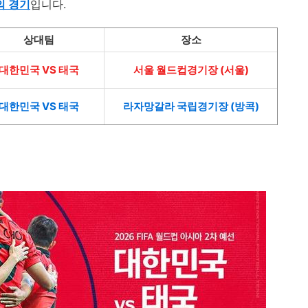
의 경기
입니다
.
상대팀
장소
대한민국 VS 태국
서울 월드컵경기장 (서울)
대한민국 VS 태국
라자망갈라 국립경기장 (방콕)