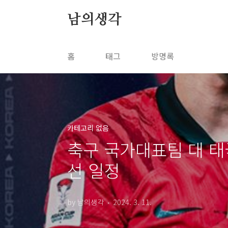
본문 바로가기
남의생각
홈
태그
방명록
카테고리 없음
축구 국가대표팀 대 태국
선 일정
by 남의생각
2024. 3. 11.