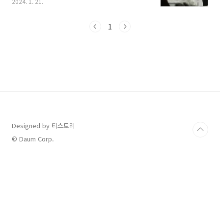
2024. 1. 21.
황인데요, 저 역시 초등, 중등 자녀를 둔 입장에서
자주 바뀌는 교육정책으로 불안하고 당황스럽습
니다. 그래서 이번 발표를 살펴보면서 앞으로 고
1
입, 대입을 어떻게 준비해야 하는지 알아보겠습
니다. 1. 자사고, 외고, 국제고 존치 확정 (2025년
일반고 전환 백지화) 지난 정부에서 2025학년도
부터 일반고로 전환하려던 자율형 사립고와 외국
어고, 국제고가 계속 그 지위를 유지하게 되었습
니다. 이주호 부총리 겸 교육부 장관은 지난 1월
16일 정부 서울 청사에서 브리핑을 열고 이러한
내용을 중심으로 하는 ‘초, 중등교육법 ..
Designed by 티스토리
© Daum Corp.