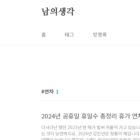
본문 바로가기
남의생각
홈
태그
방명록
연차
1
2024년 공휴일 휴일수 총정리 휴가 연
다사다난 했던 2023년 한 해가 벌써 저물어 가고 있습니
는 것이 당연하지요. 2024년 갑진년은 청룡의 해입니다
여행이 늘어나긴 했지만 그래도 망설이셨던 분들은 202