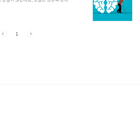
서 알아보겠으니 도움이 되셨으면 합니다.
전 자신의 유튜브 채널인 ‘김창옥 TV’에서
로 20분가량 영상을 공개했습니다. 그 영
데, 바로 알츠하이머 치매 의심 진단을 고
1