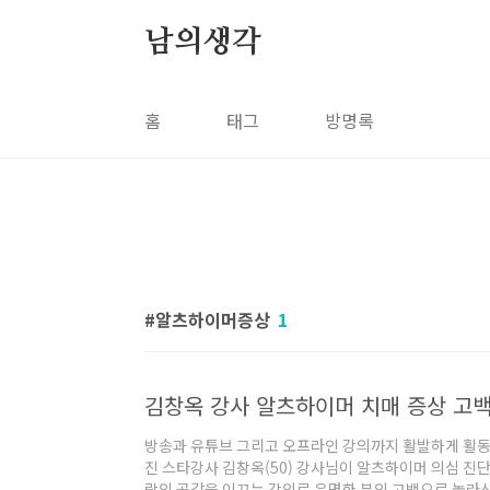
본문 바로가기
남의생각
홈
태그
방명록
알츠하이머증상
1
김창옥 강사 알츠하이머 치매 증상 고백
방송과 유튜브 그리고 오프라인 강의까지 활발하게 활동
진 스타강사 김창옥(50) 강사님이 알츠하이머 의심 진
람의 공감을 이끄는 강의로 유명한 분의 고백으로 놀라신