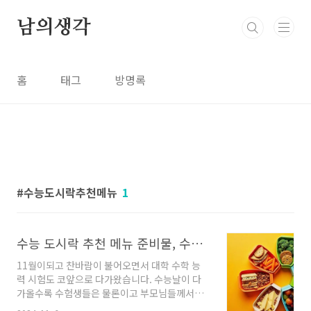
본문 바로가기
남의생각
홈
태그
방명록
수능도시락추천메뉴
1
수능 도시락 추천 메뉴 준비물, 수능날 피해야 하는 음식과 유의사항
11월이되고 찬바람이 불어오면서 대학 수학 능
력 시험도 코앞으로 다가왔습니다. 수능날이 다
가올수록 수험생들은 물론이고 부모님들께서도
떨림과 걱정으로 가득하실 텐데요, 수험생을 둔