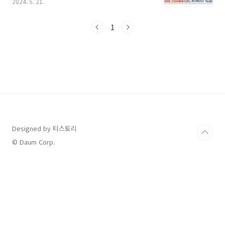
2024. 5. 21.
하지 않았다가 적발되면 병원은 100만 원 이하의
과태료를 물게 되고, 환자들은 비급여로 진료를
받아야 해서 병원비를 4배까지 물게 된다고 하니
1
진료비 폭탄 받지 않으시려면 지금 바로 아래 내
용 확인하셔서 도움받으세요. 1. 의료기관 확인
신분증 종류 및 확인 절차 2. 미성년자 및 어린이
신분증 확인 3. 본인확인 예외 대상 및 신분증 미
지참 시 대처 방안 4. 모바일 건강보험증 설치방
법 1. 의료기관 확인 신분증 종류 및 확인 절
차 2024년 5월 20일(월)부터 병의원 등 의료기
관을 방문해서 진료를 받으..
Designed by 티스토리
© Daum Corp.