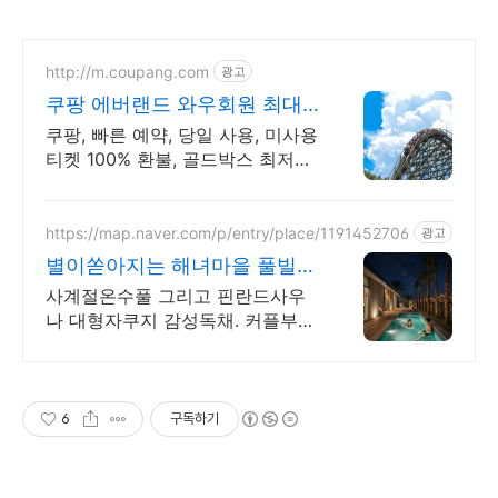
http://m.coupang.com
광고
쿠팡 에버랜드 와우회원 최대
87% 할인
쿠팡, 빠른 예약, 당일 사용, 미사용
티켓 100% 환불, 골드박스 최저가
보장 신규 와우회원 최대 2만3천
원 쿠폰팩+5% 추가적립 혜택! 여
행도 이제 쿠팡에서!
https://map.naver.com/p/entry/place/1191452706
광고
별이쏟아지는 해녀마을 풀빌라
르세라핌도 다녀간 감성풀빌라
사계절온수풀 그리고 핀란드사우
나 대형자쿠지 감성독채. 커플부터
대가족까지 힐링숙소 여행피로 녹
이는 온수풀과 스파, 불멍.제주해
녀마을 돌담길 속에서느끼는 온전
한휴식
6
구독하기