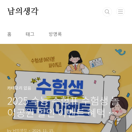
본문 바로가기
남의생각
홈
태그
방명록
카테고리 없음
2025 수능 수험표 수험생 놀
이공원 할인 이벤트 혜택 총
정리, 수능끝
by 남의생각
2024. 11. 15.