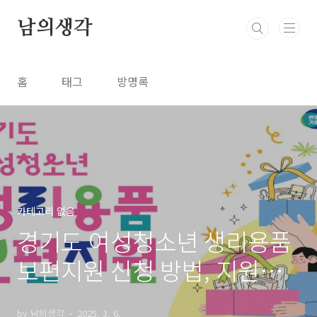
본문 바로가기
남의생각
홈
태그
방명록
카테고리 없음
경기도 여성청소년 생리용품
보편지원 신청 방법, 지원내
용, 지원대상, 제출서류 총정
by 남의생각
2025. 3. 6.