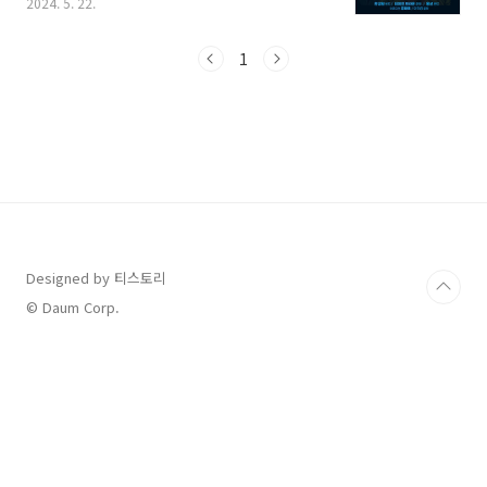
2024. 5. 22.
티벌 날짜와 장소 그리고 입장 방법까지 총정리
해볼 테니, 살펴보시고 여수 인근에 거주하시는
분들은 물론, 주말여행을 계획하시는 분들도 모
1
두 방문해서 5월의 밤에 재즈 공연 즐겨보세
요. 1. 2024 여수 재즈 페스티벌 일정 안내 2.
2024 여수 재즈 페스티벌 장소 안내 (찾아가는
길)3. 2024 여수 재즈 페스티벌 출연진 라인업4.
2024 여수 재즈 페스티벌 즐기는 방법 및 유의사
항 1. 2024 여수 재즈 페스티벌 일정 안내 여
수는 KTX 역이 있어서 서울과 수도권에서도 많
이 찾는 여행지 중..
Designed by 티스토리
© Daum Corp.