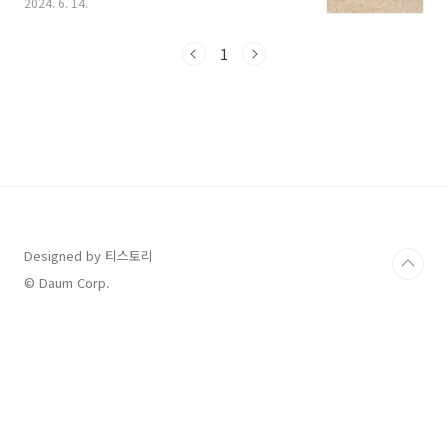
2024. 6. 14.
찾는 지역별 대표 해수욕장 개장일과 폐장일 그
리고 해수욕장 날씨 예보까지 총정리 했습니다.
살펴보시고 해수욕장 개장일에 맞춰 여름 여행
1
계획해 보세요.[목차]1. 동해 대표 해수욕장 개장
일 및 폐장일2. 서해 대표 해수욕장 개장일 및 폐
장일3. 남해 대표 해수욕장 개장일 및 폐장일4. 해
수욕장 날씨 예보 5. 해수욕장 이안류 예측 정
보 먼저 여름휴가로 방문해 보고 싶은 해수욕
장을 찾으신다면 아래 [전국 해수욕장 지도]로 가
셔서 확인해 보시기 바랍니다. 1. 동해 대
표 해수욕장 개장일 및 폐장일..
Designed by 티스토리
© Daum Corp.