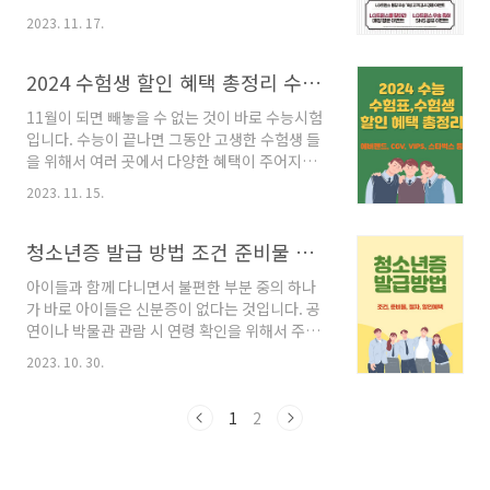
즈 우승 야구팀의 모기업이 대대적인 이벤트를
에 의하면 인천시도 기후동행카드에 참여가 결정
2023. 11. 17.
열어 할인했던 만큼, 이번 LG 그룹과 그 계열사들
되면서 서울과 인천의 모든 시민이 혜택을 받을
의 기념 이벤트를 기다리셨을 텐데요, 오늘은 LG
수 있도록 서비스 범위를 확대한다고 합니다. 2.
우승 기념 할인 혜택들을 정리해 보겠습니다. 내
2024 수험생 할인 혜택 총정리 수능 수험표 할인
기후동행카드 이용 혜택 기후동행카드를 이용하
용 확인하시고 모두들 혜택 누리시기 바랍니다.
면 서울 권역..
11월이 되면 빼놓을 수 없는 것이 바로 수능시험
1. LG, 29% 할인 이벤트 "LG 윈윈 페스티벌"
입니다. 수능이 끝나면 그동안 고생한 수험생 들
LG그룹이 프로야구 LG트윈스가 29년 만에 한국
을 위해서 여러 곳에서 다양한 혜택이 주어지는
시리즈 우승을 하면서 함께 응원하고 사랑을 보
데요, 각각 찾아보기 힘드셔서 모르고 지나칠 수
내준 고객들에 대한 감사로 ‘LG 윈윈 페스티
2023. 11. 15.
있는 혜택들을 한곳에 정리해서 모아봤습니다.
벌’을 연다고 합니다. 2023년 11월 21일 오전
그동안 공부하느라 고생한 수험생들은 물론, 함
10시부터 온라인 브랜드숍 행..
께 응원한 가족들까지 아래에 혜택 잘 살펴보시
청소년증 발급 방법 조건 준비물 할인 혜택 아이 신분증
고 놓치지 말고 모두 누려 보시기 바랍니다. 1. 놀
아이들과 함께 다니면서 불편한 부분 중의 하나
이동산 (에버랜드, 서울랜드, 롯데월드) 에버랜드
가 바로 아이들은 신분증이 없다는 것입니다. 공
에서는 2023년 11월 11일부터 2023년 12월 31
연이나 박물관 관람 시 연령 확인을 위해서 주민
일까지 수능생 우대 혜택을 진행합니다. 수험 표
등록 등본을 들고 다녀야 하고, 미처 준비하지 못
를 지참한 KT 멤버십 회원들은 5,000포인트 차
2023. 10. 30.
한 경우 곤란한 상황에 처하기도 합니다. 하지만
감 후 에버랜드를 최대 약 70% 할인된 19,000원
아이들을 위한 신분증인 청소년증을 발급받으면
에 이용할 수 있습니다. 보통의 카드 할인이나 우
편한 것은 물론 여러 가지 혜택도 받을 수 있습니
1
2
대 혜택들을 다 살펴보아도 최대의 ..
다. 초등학교 입학하면서 청소년증을 발급받아야
지 생각만 하고 못하고 있다가 이번에 직접 발급
받아 보니 너무 편하고 좋아서 발급 방법을 공유