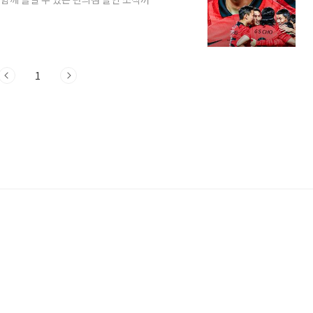
해설진 가장 먼저 경기를 볼 수 있는 중계 채
sports, TVING, coupang play에
하시는 채널 바로 가기를 누르셔서 중계를
간)에 열린 아시안컵 A조 조별리그 카타르
1