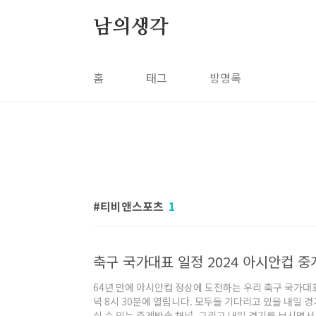
본문 바로가기
남의생각
홈
태그
방명록
티비앤스포츠
1
64년 만에 아시안컵 정상에 도전하는 우리 축구 국가대표
녁 8시 30분에 열립니다. 모두들 기다리고 있을 내일 
실 수 있는 중계방송 채널, 그리고 내일 경기를 보시면서