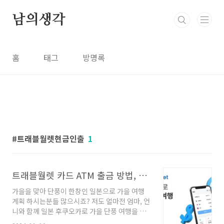
본문 바로가기
남의생각
홈
태그
방명록
트래블월렛현금인출
1
트래블월렛 카드 ATM 출금 방법, 일본 후쿠오카 하카타 근처 AEON기 위치
가을을 맞아 단풍이 한창인 일본으로 가을 여행
계획 하시는분들 많으시죠? 저도 얼마전 엄마, 언
니와 함께 일본 후쿠오카로 가을 단풍 여행을 다
녀왔는데요, 여행을 계획하면서 트레블월렛 카드