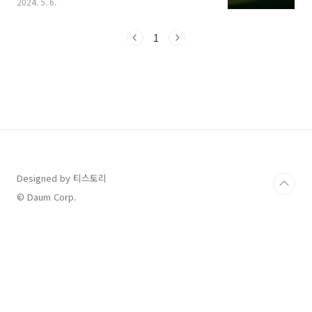
2024. 5. 6.
는 방법 및 쿠팡 와우 멤버십 가격정책까지 총정
리 해보았는데요, 스포츠 경기를 좋아하시는 많
은 분들은 아래 내용 확인하시고 도움 받으시기
1
바랍니다. 1. 쿠팡 플레이 프리미어리그(EPL)
독점 중계권 28일 유통 및 IT업계에 따르면 쿠팡
플레이는 최근 EPL 중계권 입찰에서 경쟁자인
스포티비를 누르고 독점 중계권을 가져왔다고 전
해졌습니다. 쿠팡 플레이가 EPL과 맺은 중계권
계약 기간은 6년이고 1년 중계료로 700억 원을
지불하는 것으로 알려졌는데요, 6년간의 총 금액
을 계산해 보면 무려 4200억 원일 것..
Designed by 티스토리
© Daum Corp.