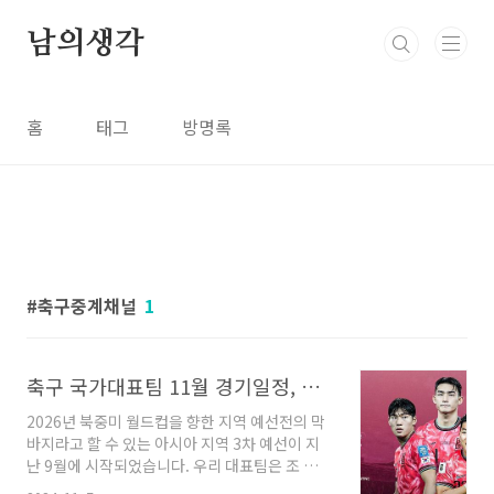
본문 바로가기
남의생각
홈
태그
방명록
축구중계채널
1
축구 국가대표팀 11월 경기일정, 선수명단, 팔레스타인전 중계방송 채널, 2026 월드컵 아시아 3차 예선
2026년 북중미 월드컵을 향한 지역 예선전의 막
바지라고 할 수 있는 아시아 지역 3차 예선이 지
난 9월에 시작되었습니다. 우리 대표팀은 조 추첨
결과 B조에 배정되면서 이라크, 요르단, 오만, 팔