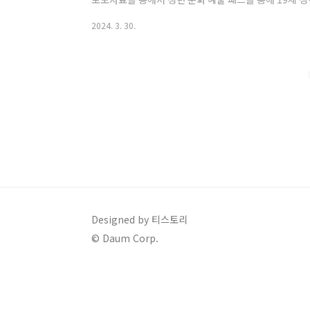
예술 시장의 적극적인 참여자가 되길 바란다고 밝혔는데요
2024. 3. 30.
고 지원내용에 대해서 상세히 알아보겠습니다. 1. 청년
2005년생 청년은 3월 28일부터 공연과 전시 관람비를
이 가능합니다. 올해 처음 시행하는 청년 문화 예술패스
요, 지급 대상은 전국의 2005년생 청..
Designed by 티스토리
© Daum Corp.