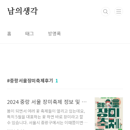
본문 바로가기
남의생각
홈
태그
방명록
중랑서울장미축제후기
1
2024 중랑 서울 장미축제 정보 및 주차, 장미공원 축제 지도, 먹거리
봄이 되면서 여러 꽃 축제들이 열리고 있는데요,
특히 5월을 대표하는 꽃 하면 바로 장미라고 할
수 있습니다. 서울시 중랑구에서는 이때쯤이면
매년 중랑천 변에 약 1000만 송이의 장미가 흐드