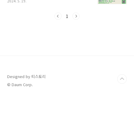
2024. 5. 19.
러지게 피면서 장미축제가 열리는데요, 올해도
중랑 서울 장미축제가 5월 18일 개막했습니다.
제가 직접 다녀온 축제 상세 정보부터 장미공원
1
지도, 주차정보까지 모두 정리했으니 살펴보시고
서울에서 가장 예쁜 축제라고 하는 장미축제 꼭
방문해 보세요. 1. 2024 중랑 서울 장미축제
축제 정보 및 지도 이번 주말 초여름 날씨에 가깝
게 화창하고 좋은 날씨 덕분에 나들이 가신 분들
도 많으실텐데요, 저는 가족과 함께 중랑 서울 장
미축제를 다녀왔습니다. 5월 18일 개막일에는 사
람이 너무 많지 않을까라는 생각으로 하..
Designed by 티스토리
© Daum Corp.