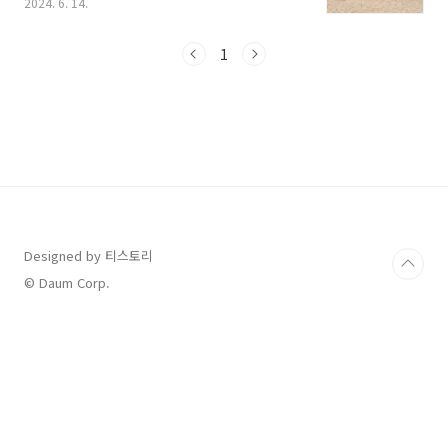
2024. 6. 14.
찾는 지역별 대표 해수욕장 개장일과 폐장일 그
리고 해수욕장 날씨 예보까지 총정리 했습니다.
살펴보시고 해수욕장 개장일에 맞춰 여름 여행
1
계획해 보세요.[목차]1. 동해 대표 해수욕장 개장
일 및 폐장일2. 서해 대표 해수욕장 개장일 및 폐
장일3. 남해 대표 해수욕장 개장일 및 폐장일4. 해
수욕장 날씨 예보 5. 해수욕장 이안류 예측 정
보 먼저 여름휴가로 방문해 보고 싶은 해수욕
장을 찾으신다면 아래 [전국 해수욕장 지도]로 가
셔서 확인해 보시기 바랍니다. 1. 동해 대
표 해수욕장 개장일 및 폐장일..
Designed by 티스토리
© Daum Corp.