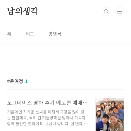
본문 바로가기
남의생각
홈
태그
방명록
윤여정
1
도그데이즈 영화 후기 예고편 예매 정보 등장인물 애견 가족 영화 추천
겨울이면 차가운 날씨를 피해서 극장을 많이 찾
는 편인데요, 특히 긴 겨울방학을 맞아서 가족과
함께 볼만한 영화에 더 관심이 갑니다. 설 연휴 직
전인 2월 7일 개봉한 ‘도그데이즈’는 동물을 좋아