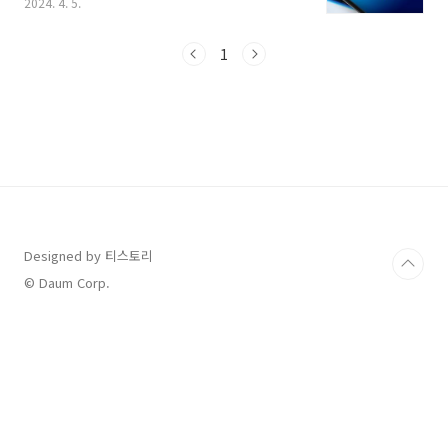
2024. 4. 5.
데요, 그래서 오늘은 여론조사 전화 차단하는 방
법들을 소개해 보려고 합니다. KT, SKT, LGU+,
알뜰폰 통신사별 차단 방법도 안내드릴 테니 참
1
고하셔서 해결해 보시기 바랍니다. 1. 통신사별
여론조사 전화차단 방법 080-999-1390 KT를
이용하시는 분들은 일반통화 버튼에서 080-
999-1390을 누른 후 전화를 겁니다. 자동응답
안내 멘트에서 전화 거신분의 전화번호를 확인시
켜 줍니다. 잘 듣고 거부 등록 번호가 맞는지만 확
인하면 별도의 추가 입력과정 없이 자동으로 등
록됩니다. 1547 SKT 이용하시는 분들은..
Designed by 티스토리
© Daum Corp.