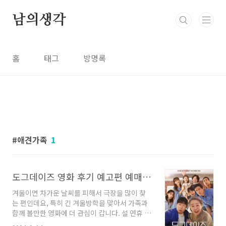
본문 바로가기
남의생각
홈
태그
방명록
애견가족
1
도그데이즈 영화 후기 예고편 예매 정보 등장인물 애견 가족 영화 추천
겨울이면 차가운 날씨를 피해서 극장을 많이 찾
는 편인데요, 특히 긴 겨울방학을 맞아서 가족과
함께 볼만한 영화에 더 관심이 갑니다. 설 연휴 직
전인 2월 7일 개봉한 ‘도그데이즈’는 동물을 좋아