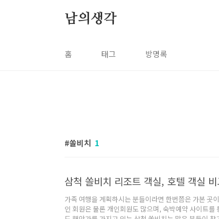
본문 바로가기
남의생각
홈
태그
방명록
쏠비치
1
삼척 쏠비치 리조트 객실, 호텔 객실 비
가족 여행을 계획하시는 분들이라면 한번쯤은 가본 곳이 
인 회원은 물론 개인회원도 많으며, 숙박예약 사이트를
도 해안가를 가지고 있는 삼척 쏠비치는 많은 분들이 찾고