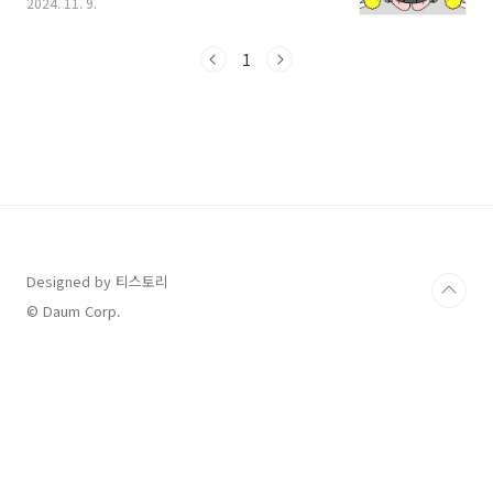
2024. 11. 9.
이 나오고 있는데요, 각각 찾아보기 힘드셔서 모
르고 지나칠 수 있는 혜택들을 한곳에 정리해서
모아봤습니다. 그동안 공부하느라 고생한 수험생
1
들은 물론, 함께 응원한 가족들까지 아래에 혜택
잘 살펴보시고 놓치지 말고 모두 누려 보시기 바
랍니다. [ 목 차 ]1. 2025 수험생 할인 혜택 -
놀이공원2. 2025 수험생 할인 혜택 - 여행3.
2025 수험생 할인 혜택 - 영화관 1. 2025 수
험생 할인 혜택 - 놀이공원 " 롯데월드 " - 수능 2
만 안녕롯데월드는 2024년 11월 14일(목)부터
11월 30..
Designed by 티스토리
© Daum Corp.