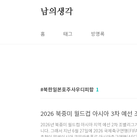
본문 바로가기
남의생각
홈
태그
방명록
북한일본호주사우디피함
1
2026년 북중미 월드컵 아시아 지역 예선 2차 조별리그
니다. 그래서 지난 6월 27일에 2026 국제축구연맹(FIF
추첨이 말레이시아 쿠알라룸푸르 아시아축구연맹(AFC)