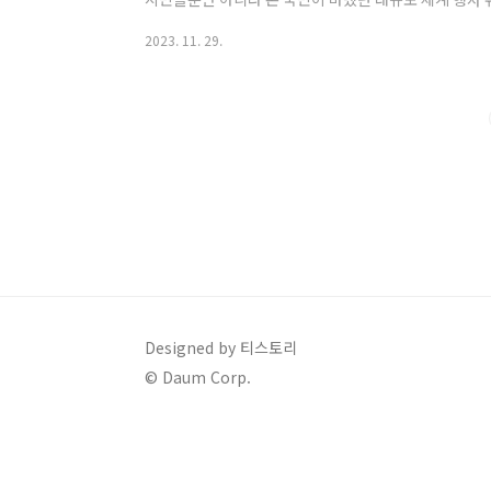
많은데 그 결과와 관련 이슈들을 정리해 보았습니다. 1. 2
2023. 11. 29.
궁금한 유치 결과입니다. 부산이 2030년 세계박람회 
없는데요, 투표 직전인 11월 28일 늦은 밤까지 부산에
인 기사들이 쏟아지면서 기대를 했던 것이 사실이라 아쉬
국시간으로 11월 29일 새..
Designed by 티스토리
© Daum Corp.