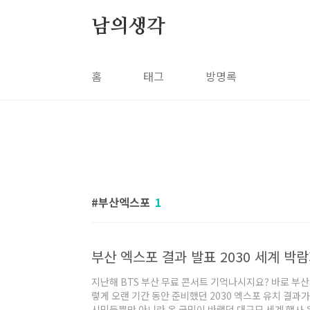
본문 바로가기
남의생각
홈
태그
방명록
부산엑스포
1
부산 엑스포 결과 발표 2030 세계 박
지난해 BTS 부산 무료 콘서트 기억나시지요? 바로 부
렇게 오랜 기간 동안 준비했던 2030 엑스포 유치 결과
시민들뿐만 아니라 온 국민이 바랬던 대규모 세계 행사