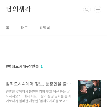
본문 바로가기
남의생각
홈
태그
방명록
범죄도시4등장인물
1
범죄도시4 예매 정보, 등장인물 출연진 및 관람평 평점 총정리
연휴를 맞이해서 볼만한 영화 찾고 계신 분들 많
으시지요? 그래서 저도 극장가 상영 영화를 눈여
겨보다가 얼마전 개봉한 ‘범죄도시4’를 보고 왔
습니다. 범죄도시 시리즈는 1편부터 계속해서 보