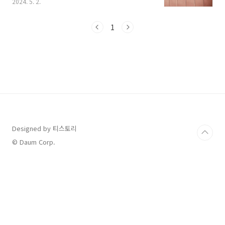
2024. 5. 2.
전 회차를 다시 찾아서 보기도 했습니다. 오늘은
눈물의 여왕 최종 시청률과 마지막 회 리뷰, 그리
고 출연 배우들의 정보와 드라마만큼 많은 분들
1
의 심금을 울린 OST까지 총정리 해보겠습니
다. 1. 눈물의 여왕 시청률 눈물의 여왕은 지난
3월 9일 첫 방송을 시작으로 4월 28일 마지막 회
까지 2달여간 방영된 16부작 드라마였습니다. 매
주 토, 일 주말 황금 시간대인 오후 9시 10분에 방
송된 이 드라마는 첫 회는 5.9%의 다소 저조한
시청률로 시작했지만 회차마다 시청률이 오르면
서 마지막 회는 24.9%라는 시청률로..
Designed by 티스토리
© Daum Corp.