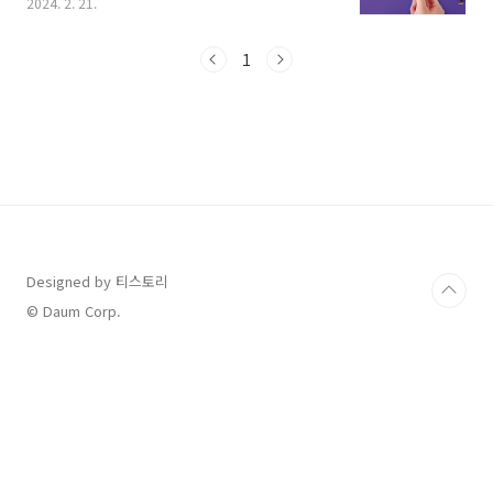
2024. 2. 21.
인 문화누리 카드는 2023년에 1인당 11만 원씩
지원되었고, 2024에는 1인당 연간 13만 원을 지
원한다고 하니 상세한 내용 살펴보시고 모두 신
1
청하셔서 꼭 혜택 받으시기 바랍니다. 1. 문화누
리 카드 신청 자격 및 신청방법 기초생활수급자
및 차상위 계층 (6세 이상, 2018. 12. 31 이전 출
생자) 한 부모가족 차상위계층 장애수당 근로자
신청 자격이 가장 중요한데요, 어떤 조건을 갖추
어야 신청이 가능한지 알아보면 다음과 같습니
다. 발급대상자는 기초생활수급자는 물론이고,
생계, 의료, 교육 등 지원금을 받으시는 분들..
Designed by 티스토리
© Daum Corp.