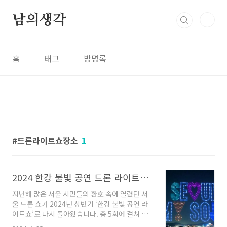
본문 바로가기
남의생각
홈
태그
방명록
드론라이트쇼장소
1
2024 한강 불빛 공연 드론 라이트쇼 일정, 장소, 주차 정보 총정리!
지난해 많은 서울 시민들의 환호 속에 열렸던 서
울 드론 쇼가 2024년 상반기 ‘한강 불빛 공연 라
이트쇼’로 다시 돌아왔습니다. 총 5회에 걸쳐 이
어지는 드론 라이트쇼의 일정과 열리는 장소, 그