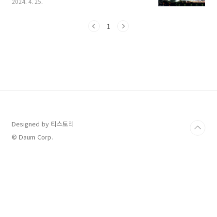
2024. 4. 25.
리고 주차정보까지 모두 정리해 보았으니 살펴보
시고, 가족과 연인과 함께 따뜻한 봄밤, 추억을 더
하시기 바랍니다. 1. 드론 라이트쇼 일정 및 행
1
사 정보 한강 밤하늘을 도화지 삼아 1,000대의
드론으로 그려내는 아름다운 불빛 그림을 감상할
수 있는 기회인 2024 한강 불빛 공연 드론 라이트
쇼가 열립니다. 상상력을 자극하는 다양한 주제
의 공연과 문화 예술 공연까지 더해 도심 속 힐링
공간인 한강공원에서 색다른 즐거움을 선사할 예
정인데요, 행사 전체 일정과 주요 정보들을 살펴
보면 다음과 같습니다. ..
Designed by 티스토리
© Daum Corp.