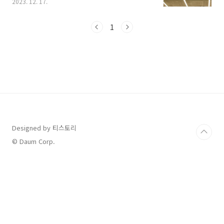
2023. 12. 17.
다이소에서 구매 가능한 수학 공부 필수 템들을
정리했습니다. 더불어 다이소몰 상품권 구매 방
법과 배송비 쿠폰 다운 방법도 안내해 드리니 도
1
움받으시기 바랍니다. 1. 다이소몰 이용 방법, 배
송 지난 12일 균일가 생활용품점으로 유명한 아
성 다이소가 2대 주주인 일본의 지분을 전량 인수
하면서 일본계 기업이라는 논란을 완전히 털어내
고 22년 만에 인수를 완료했습니다. 아성 다이소
는 한국 토종 업체로 거듭나기 위해서 내린 결정
이라고 했는데요, 그동안 자주 이용하면서도 일
본 기업이라 찝찝하셨던 분들에게 반가운 소식입
니다. 오프..
Designed by 티스토리
© Daum Corp.