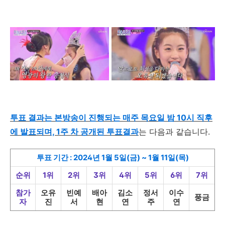
투표 결과는 본방송이 진행되는 매주 목요일 밤 10시 직후
에 발표되며, 1주 차 공개된 투표결과
는 다음과 같습니다
.
투표 기간 : 2024년 1월 5일(금) ~ 1월 11일(목)
순위
1위
2위
3위
4위
5위
6위
7위
참가
오유
빈예
배아
김소
정서
이수
풍금
자
진
서
현
연
주
연