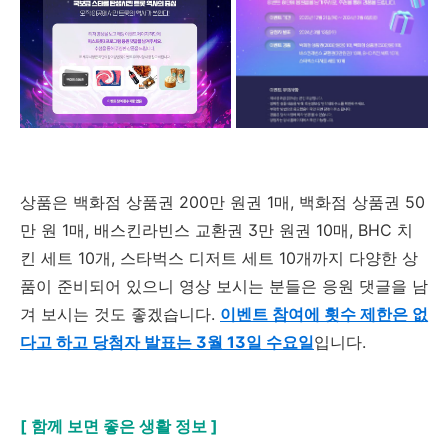
상품은 백화점 상품권
200
만 원권
1
매
,
백화점 상품권
50
만 원
1
매
,
배스킨라빈스 교환권
3
만 원권
10
매
, BHC
치
킨 세트
10
개
,
스타벅스 디저트 세트
10
개까지 다양한 상
품이 준비되어 있으니 영상 보시는 분들은 응원 댓글을 남
겨 보시는 것도 좋겠습니다
.
이벤트 참여에 횟수 제한은 없
다고 하고 당첨자 발표는 3월 13일 수요일
입니다
.
[ 함께 보면 좋은 생활 정보 ]