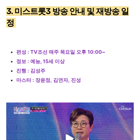
3. 미스트롯3 방송 안내 및 재방송 일
정
편성
: TV
조선 매주 목요일 오후
10:00~
정보
:
예능, 15세 이상
진행
:
김성주
마스터
:
장윤정
,
김연자
,
진성