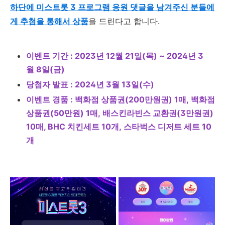
하단에 미스트롯 3 프로그램 응원 댓글을 남겨주신 분들에
게 추첨을 통해서 상품
을 드린다고 합니다
.
이벤트 기간
: 2023
년
12
월
21일(목) ~ 2024
년
3
월
8일(금)
당첨자 발표
: 2024
년
3
월
13일(수)
이벤트 경품
:
백화점 상품권(200만원권) 1매
,
백화점
상품권(50만원) 1매
,
배스킨라빈스 교환권(3만원권)
10매
, BHC
치킨세트
10개
,
스타벅스 디저트 세트
10
개