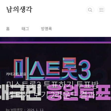
본문 바로가기
남의생각
홈
태그
방명록
카테고리 없음
미스트롯3 투표하기 투표방
법 다시 보기 2라운드 결과 방
청 신청 이벤트
by 남의생각
2024. 1. 12.