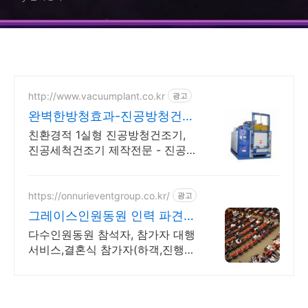
http://www.vacuumplant.co.kr
광고
완벽한방청효과-진공방청건조
기
친환경적 1실형 진공방청건조기,
진공세척건조기 제작전문 - 진공플
랜트
https://onnurieventgroup.co.kr/
광고
그레이스인원동원 인력 파견전
문업체.
다수인원동원 참석자, 참가자 대행
서비스,결혼식 참가자(하객,진행
등)지원 신속진행. 상담문의 대환
영! 고객만족과 신뢰를 최우선합니
다